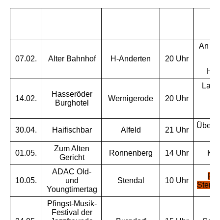
Ort/
Ans
Datum
in
Uhrzeit
Veranstaltung
De
An de
07.02.
Alter Bahnhof
H-Anderten
20 Uhr
3
Han
Lang
Hasseröder
14.02.
Wernigerode
20 Uhr
Burghotel
Über d
30.04.
Haifischbar
Alfeld
21 Uhr
Zum Alten
01.05.
Ronnenberg
14 Uhr
Kir
Gericht
ADAC Old-
Flu
10.05.
und
Stendal
10 Uhr
Stenda
Youngtimertag
Pfingst-Musik-
Festival der