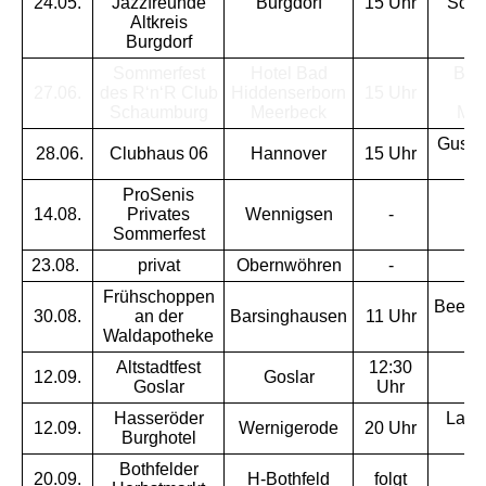
24.05.
Jazzfreunde
Burgdorf
15 Uhr
Schl
Altkreis
Burgdorf
Sommerfest
Hotel Bad
Born
27.06.
des R‘n‘R Club
Hiddenserborn
15 Uhr
3
Schaumburg
Meerbeck
Mee
Gusta
28.06.
Clubhaus 06
Hannover
15 Uhr
St
ProSenis
14.08.
Privates
Wennigsen
-
Sommerfest
23.08.
privat
Obernwöhren
-
Frühschoppen
Beerbe
30.08.
an der
Barsinghausen
11 Uhr
Waldapotheke
Altstadtfest
12:30
12.09.
Goslar
f
Goslar
Uhr
Hasseröder
Lang
12.09.
Wernigerode
20 Uhr
Burghotel
Bothfelder
20.09.
H-Bothfeld
folgt
f