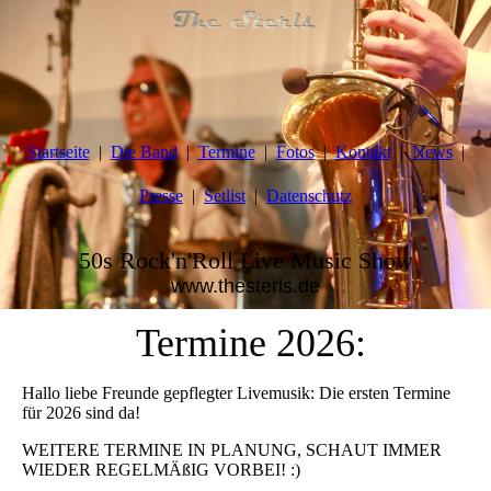
Startseite
Die Band
Termine
Fotos
Kontakt
News
Presse
Setlist
Datenschutz
50s Rock'n'Roll Live Music Show
www.thesterls.de
Termine 2026:
Hallo liebe Freunde gepflegter Livemusik: Die ersten Termine
für 2026 sind da!
WEITERE TERMINE IN PLANUNG, SCHAUT IMMER
WIEDER REGELMÄßIG VORBEI! :)