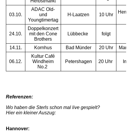
Herbstmarkt
ADAC Old-
Herman
03.10.
und
H-Laatzen
10 Uhr
S
Youngtimertag
Doppelkonzert
24.10.
mit den Cone
Lübbecke
folgt
f
Brothers
14.11.
Kornhus
Bad Münder
20 Uhr
Markt
Kultur Café
06.12.
Windheim
Petershagen
20 Uhr
Im 
No.2
Referenzen:
Wo haben die Sterls schon mal live gespielt?
Hier ein kleiner Auszug:
Hannover: