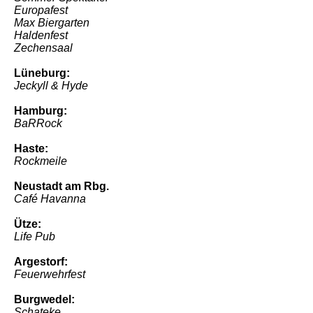
Europafest
Max Biergarten
Haldenfest
Zechensaal
Lüneburg:
Jeckyll & Hyde
Hamburg:
BaRRock
Haste:
Rockmeile
Neustadt am Rbg.
Café Havanna
Ütze:
Life Pub
Argestorf:
Feuerwehrfest
Burgwedel:
Schateke